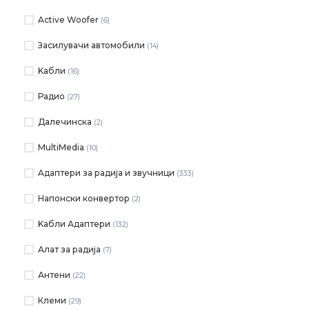
Active Woofer
(6)
Засилувачи автомобили
(14)
Kабли
(16)
Радио
(27)
Далечинска
(2)
MultiMedia
(10)
Aдаптери за радија и звучници
(333)
Напонски конвертор
(2)
Kабли Адаптери
(132)
Алат за радија
(7)
Антени
(22)
Клеми
(29)