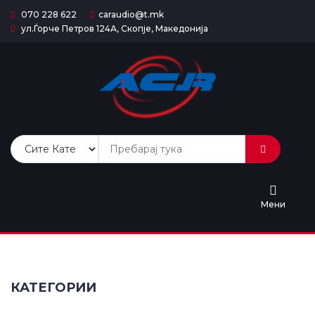
070 228 622
caraudio@t.mk
ул.Ѓорче Петров 124А, Скопје, Македонија
Почетна
Сите
Продукти
Категории
Попусти
Мени
Услуги
Контакт
КАТЕГОРИИ
За
Нас