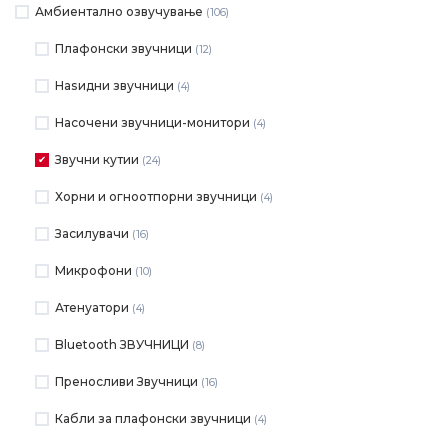
Амбиентално озвучување
(106)
Плафонски звучници
(12)
Наѕидни звучници
(4)
Насочени звучници-монитори
(4)
Звучни кутии
(24)
Хорни и огноотпорни звучници
(4)
Засилувачи
(16)
Микрофони
(10)
Атенуатори
(4)
Bluetooth ЗВУЧНИЦИ
(8)
Преносливи Звучници
(16)
Кабли за плафонски звучници
(4)