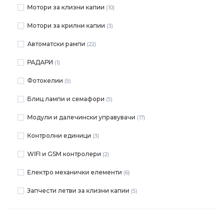
Мотори за клизни капии
(10)
Мотори за крилни капии
(3)
Автоматски рампи
(22)
РАДАРИ
(1)
Фотокелии
(5)
Блиц лампи и семафори
(5)
Moдули и далечински управувачи
(17)
Контролни единици
(3)
WIFI и GSM контролери
(2)
Електро механички елементи
(6)
Запчести летви за клизни капии
(5)