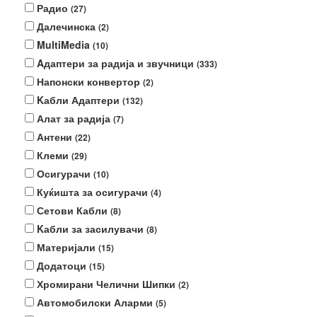
Радио
(27)
Далечинска
(2)
MultiMedia
(10)
Aдаптери за радија и звучници
(333)
Напонски конвертор
(2)
Kабли Адаптери
(132)
Алат за радија
(7)
Антени
(22)
Клеми
(29)
Осигурачи
(10)
Куќишта за осигурачи
(4)
Сетови Кабли
(8)
Kабли за засилувачи
(8)
Материјали
(15)
Додатоци
(15)
Хромирани Челични Шипки
(2)
Автомобилски Аларми
(5)