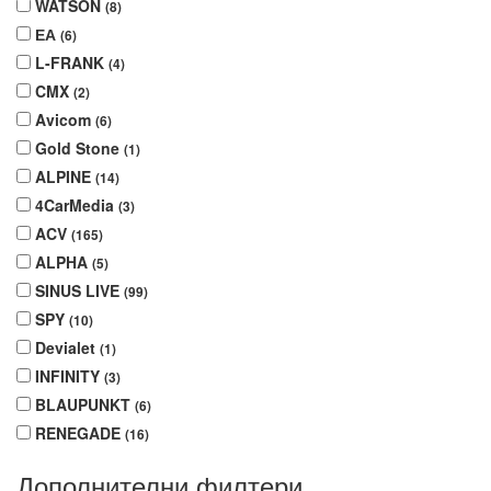
WATSON
(8)
ЕА
(6)
L-FRANK
(4)
CMX
(2)
Avicom
(6)
Gold Stone
(1)
ALPINE
(14)
4CarMedia
(3)
ACV
(165)
ALPHA
(5)
SINUS LIVE
(99)
SPY
(10)
Devialet
(1)
INFINITY
(3)
BLAUPUNKT
(6)
RENEGADE
(16)
Дополнителни филтери