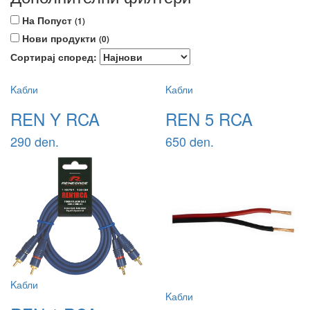
На Попуст
(1)
Нови продукти
(0)
Сортирај според:
Kабли
Kабли
REN Y RCA
REN 5 RCA
290 den.
650 den.
Kабли
Kабли