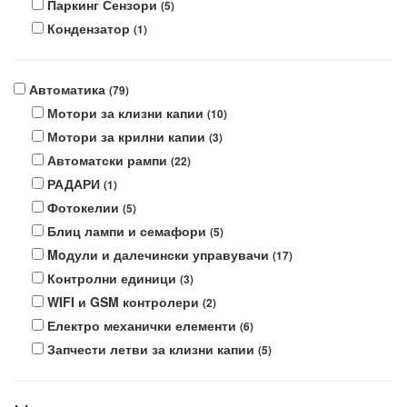
Паркинг Сензори
(5)
Кондензатор
(1)
Автоматика
(79)
Мотори за клизни капии
(10)
Мотори за крилни капии
(3)
Автоматски рампи
(22)
РАДАРИ
(1)
Фотокелии
(5)
Блиц лампи и семафори
(5)
Moдули и далечински управувачи
(17)
Контролни единици
(3)
WIFI и GSM контролери
(2)
Електро механички елементи
(6)
Запчести летви за клизни капии
(5)