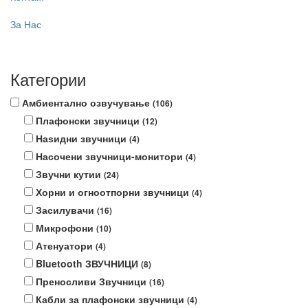
За Нас
Категории
Амбиентално озвучување
(106)
Плафонски звучници
(12)
Наѕидни звучници
(4)
Насочени звучници-монитори
(4)
Звучни кутии
(24)
Хорни и огноотпорни звучници
(4)
Засилувачи
(16)
Микрофони
(10)
Атенуатори
(4)
Bluetooth ЗВУЧНИЦИ
(8)
Преносливи Звучници
(16)
Кабли за плафонски звучници
(4)