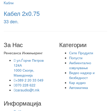
Kабли
Кабел 2х0.75
33 den.
За Нас
Категории
Ренесанса Инжињеринг
Сите Продукти
Попусти
ул.Ѓорче Петров
Амбиентално
124А
озвучување
1000 Скопје,
Видео надзор и
Македонија
безбедност
+389 2 20 33 049
Кар аудио
070 228 622
Автоматика
caraudio@t.mk
Информација