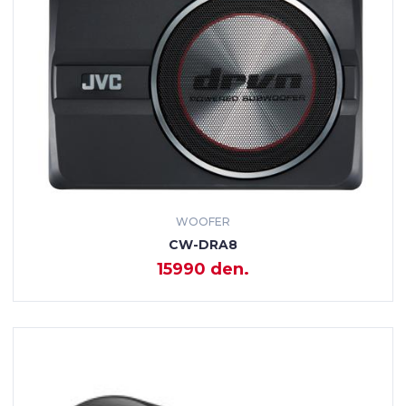
WOOFER
CW-DRA8
15990 den.