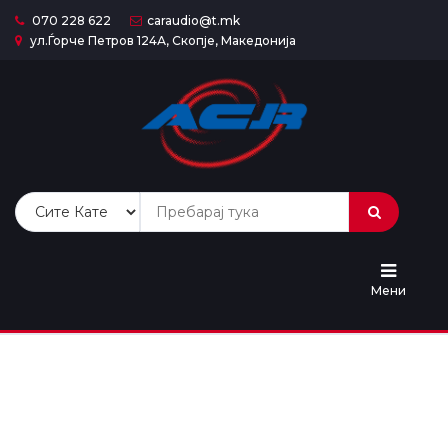
070 228 622
caraudio@t.mk
ул.Ѓорче Петров 124А, Скопје, Македонија
Почетна
Сите
Продукти
Категории
Попусти
Мени
Услуги
Контакт
За
Нас