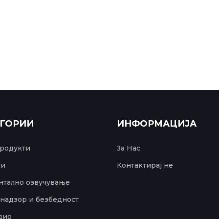
ЕГОРИИ
ИНФОРМАЦИЈА
родукти
За Нас
ти
Контактирај не
тално озвучување
надзор и безбедност
дио