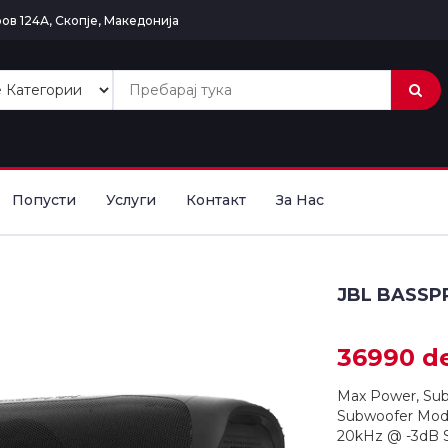
ов 124А, Скопје, Македонија
Попусти
Услуги
Контакт
За Нас
JBL BASSP
36990 d
Max Power, Sub
Subwoofer Mod
20kHz @ -3dB S