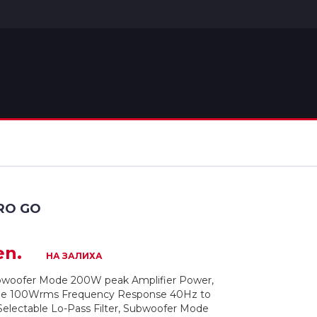
RO GO
en.
НА ЗАЛИХА
woofer Mode 200W peak Amplifier Power,
e 100Wrms Frequency Response 40Hz to
electable Lo-Pass Filter, Subwoofer Mode