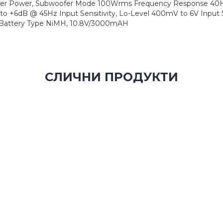
r Power, Subwoofer Mode 100Wrms Frequency Response 40Hz t
6dB @ 45Hz Input Sensitivity, Lo-Level 400mV to 6V Input Sens
A) Battery Type NiMH, 10.8V/3000mAH
СЛИЧНИ ПРОДУКТИ