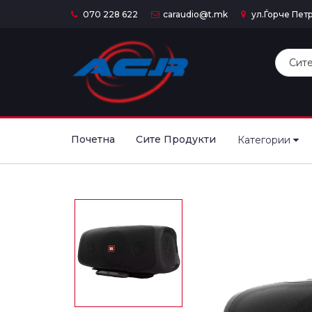
070 228 622
caraudio@t.mk
ул.Ѓорче Петр
Почетна
Сите Продукти
Категории