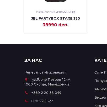
ПРЕНОСЛИВИ ЗВУЧНИЦИ
JBL PARTYBOX STAGE 320
39990 den.
ЗА НАС
КАТ
Ренесанса Инжињеринг
Сите П
ул.Ѓорче Петров 124А
Попус
1000 Скопје, Македонија
Амбиен
+389 2 20 33 049
Видео 
070 228 622
Кар ау