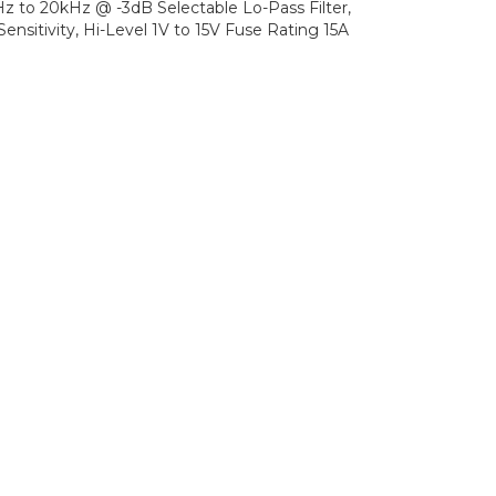
o 20kHz @ -3dB Selectable Lo-Pass Filter,
itivity, Hi-Level 1V to 15V Fuse Rating 15A