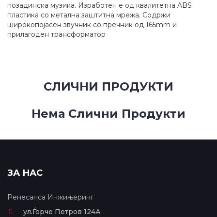
позадинска музика. Изработен е од квалитетна ABS
пластика со метална заштитна мрежа. Содржи
широкопојасен звучник со пречник од 165mm и
прилагоден трансформатор
СЛИЧНИ ПРОДУКТИ
Нема Слични Продукти
ЗА НАС
Ренесанса Инжињеринг
ул.Ѓорче Петров 124А