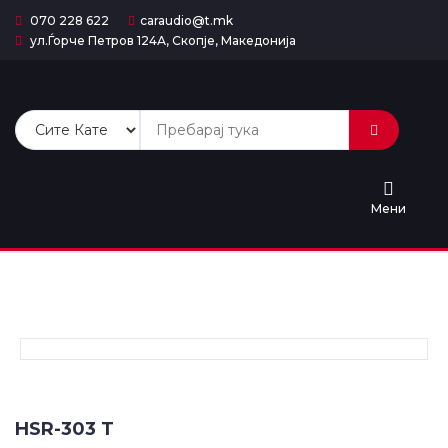
070 228 622
caraudio@t.mk
ул.Ѓорче Петров 124А, Скопје, Македонија
Почетна
Сите
Продукти
Категории
Мени
Попусти
Услуги
Контакт
За
HSR-303 T
Нас