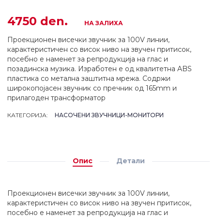
4750 den.
НА ЗАЛИХА
Проекционен висечки звучник за 100V линии,
карактеристичен со висок ниво на звучен притисок,
посебно е наменет за репродукција на глас и
позадинска музика. Изработен е од квалитетна ABS
пластика со метална заштитна мрежа. Содржи
широкопојасен звучник со пречник од 165mm и
прилагоден трансформатор
КАТЕГОРИЈА:
НАСОЧЕНИ ЗВУЧНИЦИ-МОНИТОРИ
Опис
Детали
Проекционен висечки звучник за 100V линии,
карактеристичен со висок ниво на звучен притисок,
посебно е наменет за репродукција на глас и