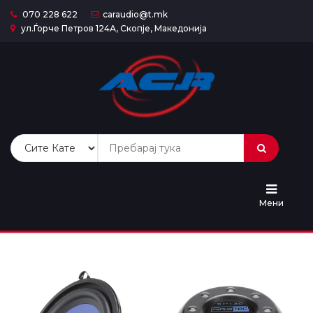
070 228 622
caraudio@t.mk
ул.Ѓорче Петров 124А, Скопје, Македонија
Почетна
Сите
Продукти
Категории
Попусти
Мени
Услуги
Контакт
За
Нас