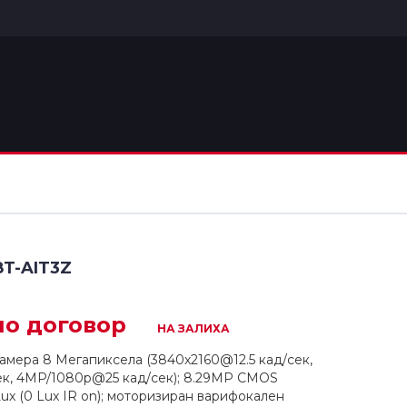
8T-AIT3Z
о договор
НА ЗАЛИХА
амера 8 Мегапиксела (3840х2160@12.5 кад/сек,
к, 4MP/1080p@25 кад/сек); 8.29MP CMOS
Lux (0 Lux IR on); моторизиран варифокален