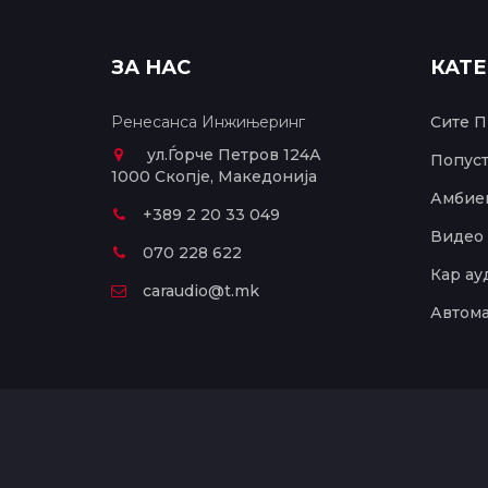
ЗА НАС
КАТ
Ренесанса Инжињеринг
Сите П
ул.Ѓорче Петров 124А
Попус
1000 Скопје, Македонија
Амбиен
+389 2 20 33 049
Видео 
070 228 622
Кар ау
caraudio@t.mk
Автома