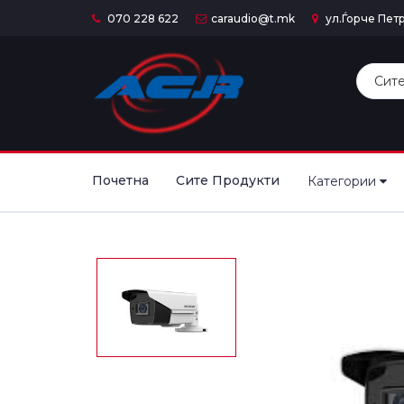
070 228 622
caraudio@t.mk
ул.Ѓорче Петр
Почетна
Сите Продукти
Категории