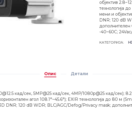
објектив 2.8~12
технологија до
мени и објекти
DNR; 120 dB W
дополнителен 
-40~60C; 24Vac
КАТЕГОРИЈА:
H
Опис
Детали
@12.5 кад/сек, 5MP@25 кад/сек, 4MP/1080p@25 кад/сек); 8.29
оризонтален агол 108.1°~45.6°); EXIR технологија до 80 м (Sm
; 3D DNR; 120 dB WDR; BLC/AGC/Defog/Privacy mask; дополни