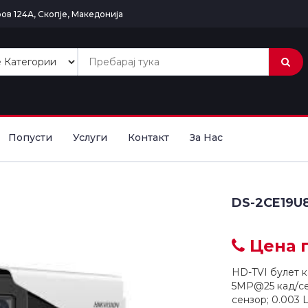
ов 124А, Скопје, Македонија
Попусти
Услуги
Контакт
За Нас
DS-2CE19U
Цена п
HD-TVI булет к
5MP@25 кад/се
сензор; 0.003 