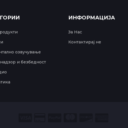
ЕГОРИИ
ИНФОРМАЦИЈА
родукти
За Нас
ти
Контактирај не
тално озвучување
надзор и безбедност
дио
тика