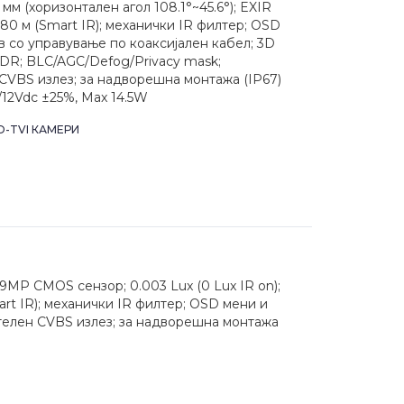
 мм (хоризонтален агол 108.1°~45.6°); EXIR
 80 м (Smart IR); механички IR филтер; OSD
в со управување по коаксијален кабел; 3D
DR; BLC/AGC/Defog/Privacy mask;
CVBS излез; за надворешна монтажа (IP67)
/12Vdc ±25%, Max 14.5W
D-TVI КАМЕРИ
MP CMOS сензор; 0.003 Lux (0 Lux IR on);
art IR); механички IR филтер; OSD мени и
телен CVBS излез; за надворешна монтажа