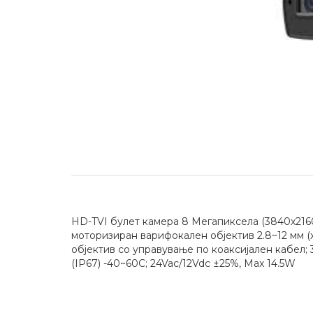
HD-TVI булет камера 8 Мегапиксела (3840х2160
моторизиран варифокален објектив 2.8~12 мм (х
објектив со управување по коаксијален кабел
(IP67) -40~60C; 24Vac/12Vdc ±25%, Max 14.5W